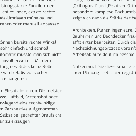
eistungsstarke Funktion: den
„Orthogonal“ und „Relativer Or
icht es Ihnen, exakte rechte
besonders komplexe Dachumrisse
ude-Umrissen mühelos und
zeigt sich dann die Stärke der be
 drehen oder manuell anpassen
Architekten, Planer, Ingenieure,
Bauherren und Dachdecker freuen
können bereits rechte Winkel
effizienter bearbeiten. Durch d
ehr einfach und schnell
Nachzeichnungsprozess vereinfa
utomatik musste man sich nicht
Arbeitsabläufe deutlich beschleu
innvoll erweitert: Mit dem
tung des Bildes keine Rolle
Nutzen auch Sie diese smarte Lö
 wird relativ zur vorher
Ihrer Planung – jetzt hier regist
sch eingegeben.
 zum Einsatz kommen. Die meisten
ze, Luftbild, Screenshot oder
rwiegend eine rechtwinklige
hten Perspektive aufgenommen
Selbst bei gedrehter Draufsicht
ien zu erzeugen.