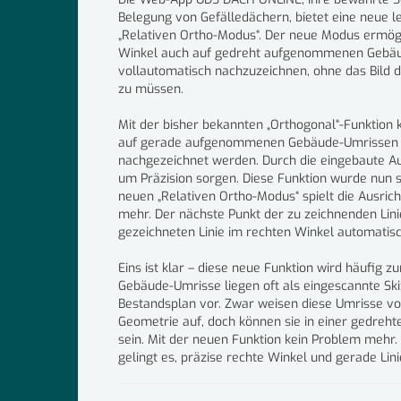
Belegung von Gefälledächern, bietet eine neue l
„Relativen Ortho-Modus“. Der neue Modus ermögl
Winkel auch auf gedreht aufgenommenen Gebä
vollautomatisch nachzuzeichnen, ohne das Bild
zu müssen.
Mit der bisher bekannten „Orthogonal“-Funktion 
auf gerade aufgenommenen Gebäude-Umrissen s
nachgezeichnet werden. Durch die eingebaute A
um Präzision sorgen. Diese Funktion wurde nun s
neuen „Relativen Ortho-Modus“ spielt die Ausrich
mehr. Der nächste Punkt der zu zeichnenden Linie
gezeichneten Linie im rechten Winkel automati
Eins ist klar – diese neue Funktion wird häufig
Gebäude-Umrisse liegen oft als eingescannte Skiz
Bestandsplan vor. Zwar weisen diese Umrisse vo
Geometrie auf, doch können sie in einer gedre
sein. Mit der neuen Funktion kein Problem mehr. 
gelingt es, präzise rechte Winkel und gerade Lin