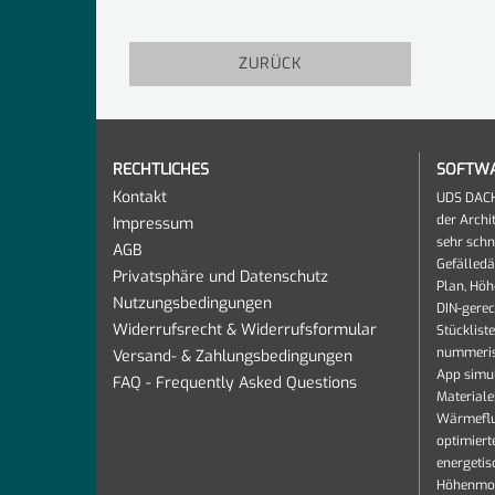
ZURÜCK
RECHTLICHES
SOFTW
Kontakt
UDS DACH 
der Archi
Impressum
sehr schn
AGB
Gefälledä
Privatsphäre und Datenschutz
Plan, Höh
Nutzungsbedingungen
DIN-gere
Widerrufsrecht & Widerrufsformular
Stücklist
nummeris
Versand- & Zahlungsbedingungen
App simul
FAQ - Frequently Asked Questions
Materiale
Wärmeflus
optimiert
energetis
Höhenmode