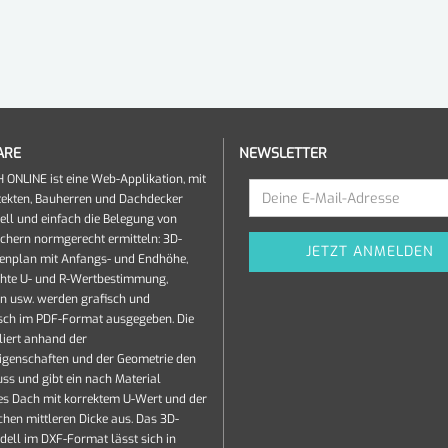
ARE
NEWSLETTER
ONLINE ist eine Web-Applikation, mit
tekten, Bauherren und Dachdecker
ell und einfach die Belegung von
chern normgerecht ermitteln: 3D-
enplan mit Anfangs- und Endhöhe,
chte U- und R-Wertbestimmung,
en usw. werden grafisch und
ch im PDF-Format ausgegeben. Die
iert anhand der
igenschaften und der Geometrie den
s und gibt ein nach Material
es Dach mit korrektem U-Wert und der
chen mittleren Dicke aus. Das 3D-
ll im DXF-Format lässt sich in