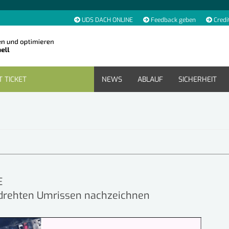
UDS DACH ONLINE
Feedback geben
Credi
 TICKET
NEWS
ABLAUF
SICHERHEIT
NE
edrehten Umrissen nachzeichnen